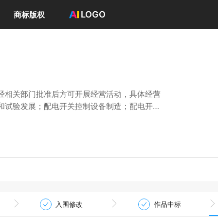
LOGO
商标版权
首页
选择套餐→
司
LOGO案例
商标版权
LOGO
经相关部门批准后方可开展经营活动，具体经营
登录 / 注册
和试验发展；配电开关控制设备制造；配电开关
属制品销售；输配电及控制设备制造；输变配电
机械电气设备制造；机械电气设备销售；电气设
力电子元器件销售；电工仪器仪表制造；电工仪
金属合金销售；工业工程设计服务；仪器仪表修
营；五金产品制造；五金产品批发；五金产品零
主开展经营活动
入围修改
作品中标