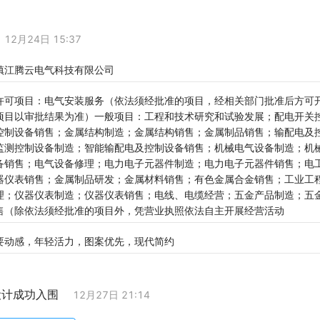
12月24日 15:37
镇江腾云电气科技有限公司
许可项目：电气安装服务（依法须经批准的项目，经相关部门批准后方可
项目以审批结果为准）一般项目：工程和技术研究和试验发展；配电开关
控制设备销售；金属结构制造；金属结构销售；金属制品销售；输配电及
监测控制设备制造；智能输配电及控制设备销售；机械电气设备制造；机
备销售；电气设备修理；电力电子元器件制造；电力电子元器件销售；电
器仪表销售；金属制品研发；金属材料销售；有色金属合金销售；工业工
理；仪器仪表制造；仪器仪表销售；电线、电缆经营；五金产品制造；五
售（除依法须经批准的项目外，凭营业执照依法自主开展经营活动
要动感，年轻活力，图案优先，现代简约
设计成功入围
12月27日 21:14