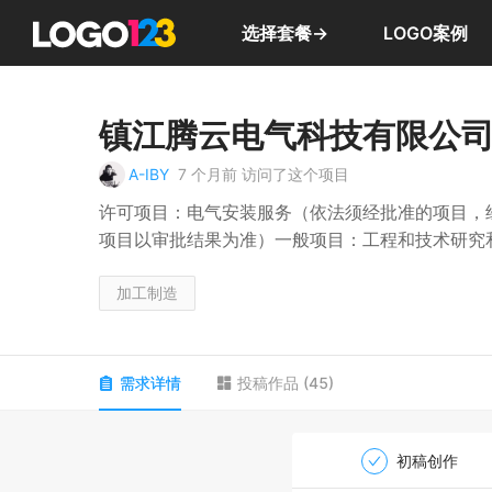
选择套餐→
LOGO案例
镇江腾云电气科技有限公
A-IBY
7 个月前
访问了这个项目
许可项目：电气安装服务（依法须经批准的项目，
项目以审批结果为准）一般项目：工程和技术研究
控制设备销售；金属结构制造；金属结构销售；金
监测控制设备制造；智能输配电及控制设备销售；
加工制造
备销售；电气设备修理；电力电子元器件制造；电
器仪表销售；金属制品研发；金属材料销售；有色
理；仪器仪表制造；仪器仪表销售；电线、电缆经
需求详情
投稿作品
(
45
)
售（除依法须经批准的项目外，凭营业执照依法自
初稿创作