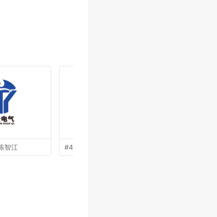
陈智江
#43 by
杨威
#41 by
秦