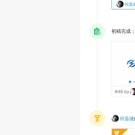
何嘉
初稿完成
#46 by
何嘉健