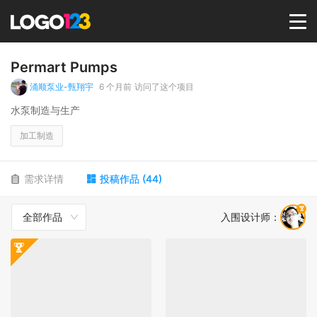
首页
Permart Pumps
涌顺泵业-甄翔宇
6 个月前
访问了这个项目
选择套餐→
水泵制造与生产
加工制造
LOGO案例
需求详情
投稿作品
(
44
)
商标版权
全部作品
入围设计师
：
LOGO
登录 / 注册