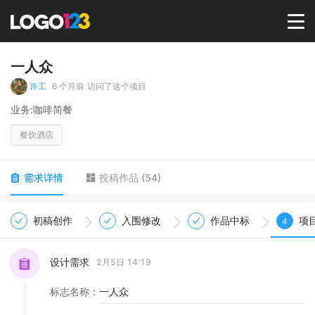
首页
一人众
许工
6 个月前
访问了这个项目
选择套餐→
业务:咖啡简餐
餐饮酒店
LOGO案例
需求详情
投稿作品
(
54
)
商标版权
初稿创作
入围修改
作品中标
项
4
LOGO
设计需求
2月5日 14:19
登录 / 注册
标志名称
：
一人众