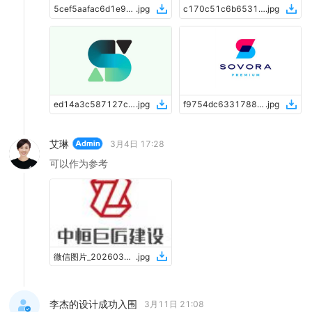
5cef5aafac6d1e916adcf8e47d3dabb6
.
jpg
c170c51c6b65319e5d7a890428526cec
.
jpg
ed14a3c587127cad80b8e4a294d9db20
.
jpg
f9754dc6331788b1a1d432654cad5461
.
jpg
艾琳
3月4日 17:28
可以作为参考
微信图片_20260304172601_15_631
.
jpg
李杰的设计成功入围
3月11日 21:08