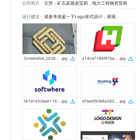
公司简介
：
主营：矿石及煤炭贸易，电力工程物资贸易
设计建议
：
请参考借鉴一下Logo形式设计，谢谢。
Screenshot_20260213_004833
.
jpg
a14cd7186f67ba4ca990159ad90d1cca
.
jpg
f47d1433ba6119e3b74e060c75d5e519
.
jpg
d7be0f83b6a58200b13e36bfae687bc5
.
jpg