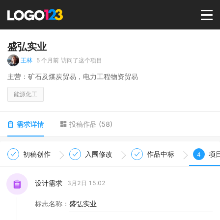
首页
盛弘实业
王林
5 个月前
访问了这个项目
选择套餐→
主营：矿石及煤炭贸易，电力工程物资贸易
能源化工
LOGO案例
需求详情
投稿作品
(
58
)
商标版权
初稿创作
入围修改
作品中标
项
4
LOGO
设计需求
3月2日 15:02
登录 / 注册
标志名称
：
盛弘实业