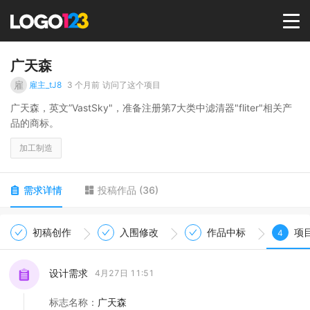
首页
广天森
雇
雇主_tJ8
3 个月前
访问了这个项目
选择套餐→
广天森，英文”VastSky"，准备注册第7大类中滤清器"fliter"相关产
品的商标。
LOGO案例
加工制造
商标版权
需求详情
投稿作品
(
36
)
LOGO
初稿创作
入围修改
作品中标
项
4
登录 / 注册
设计需求
4月27日 11:51
标志名称
：
广天森