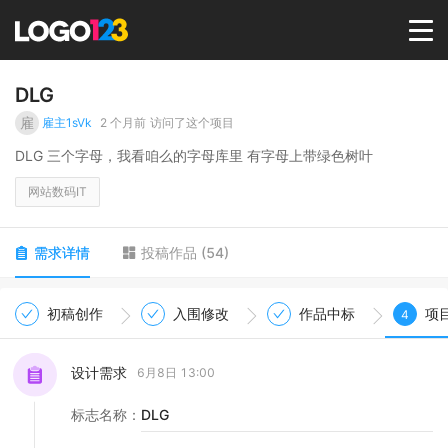
首页
DLG
雇
雇主1sVk
2 个月前
访问了这个项目
选择套餐→
DLG 三个字母，我看咱么的字母库里 有字母上带绿色树叶
网站数码IT
LOGO案例
需求详情
投稿作品
(
54
)
商标版权
初稿创作
入围修改
作品中标
项
4
LOGO
设计需求
6月8日 13:00
登录 / 注册
标志名称
：
DLG