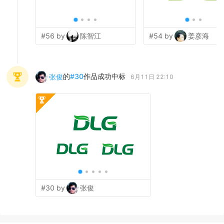
#56 by
陈智江
#54 by
姜彦海
的
#
30
作品成功中标
张俊
6月11日 22:10
#30 by
张俊