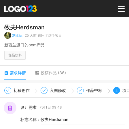
首页
牧夫Herdsman
刘亚伍
25 天前
访问了这个项目
选择套餐→
新西兰进口的oem产品
食品饮料
LOGO案例
需求详情
投稿作品
(
36
)
商标版权
初稿创作
入围修改
作品中标
项
4
LOGO
设计需求
7月1日 09:48
登录 / 注册
标志名称
：
牧夫Herdsman