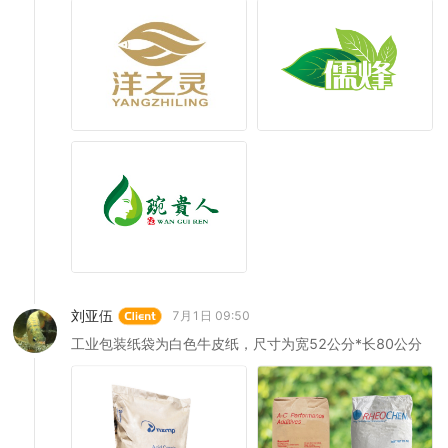
刘亚伍
7月1日 09:50
工业包装纸袋为白色牛皮纸，尺寸为宽52公分*长80公分