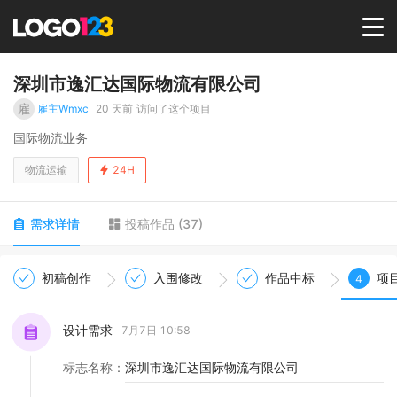
首页
深圳市逸汇达国际物流有限公司
雇
雇主Wmxc
20 天前
访问了这个项目
选择套餐→
国际物流业务
物流运输
24H
LOGO案例
需求详情
投稿作品
(
37
)
商标版权
初稿创作
入围修改
作品中标
项
4
LOGO
设计需求
7月7日 10:58
登录 / 注册
标志名称
：
深圳市逸汇达国际物流有限公司