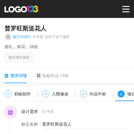
首页
普罗旺斯送花人
雇
雇主00822
5 年前
访问了这个项目
选择套餐→
婚礼，鲜花，绿植
婚庆婚纱摄影
LOGO案例
需求详情
投稿作品
(
10
)
商标版权
初稿创作
入围修改
作品中标
项
4
LOGO
设计需求
14 年前
登录 / 注册
标志名称
：
普罗旺斯送花人