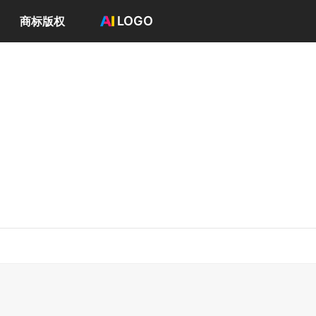
LOGO
商标版权
首页
选择套餐→
LOGO案例
商标版权
LOGO
登录 / 注册
供应商的老板们一起打高尔夫球的业余爱好团体。
www.cat.com/