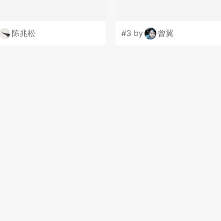
陈兆松
#3 by
曾翼