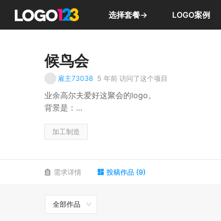
选择套餐→
LOGO案例
候鸟会
雇主73038
5 年前
访问了这个项目
业余高尔夫爱好这聚会的logo。
背景是：
1/美国工程机械巨头卡特彼勒公司的高级经理与
可参照Caterpillar的logo色调，黄、黑为主。http://
加工制造
需求详情
投稿作品
(
9
)
全部作品