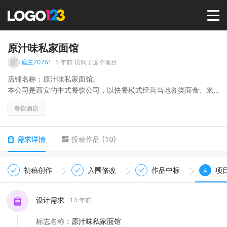
首页
原汁味私家面馆
雇
雇主70751
5 年前
访问了这个项目
选择套餐→
店铺名称：原汁味私家面馆。
本公司是西安的中式餐饮公司，以快餐模式经营当地各类面食、米
饭套餐、小吃等，本公司本着以原汁原味的精选食材打造健康美味
LOGO案例
餐饮酒店
的中式快餐为原则，诚信经营，为消费者负责。企业发展目标：打
造消费者最放心的餐饮品牌。
商标版权
需求详情
投稿作品
(
10
)
LOGO
初稿创作
入围修改
作品中标
项
4
登录 / 注册
设计需求
13 年前
标志名称
：
原汁味私家面馆