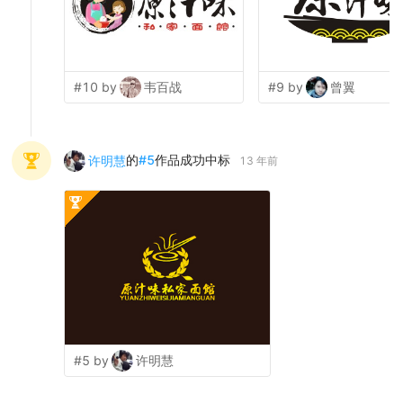
#10 by
韦百战
#9 by
曾翼
的
#
5
作品成功中标
许明慧
13 年前
#5 by
许明慧