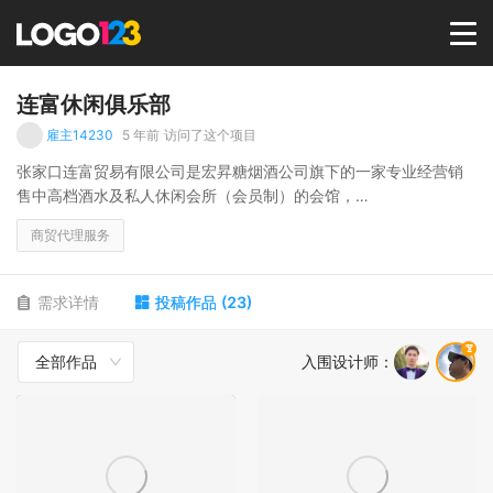
首页
连富休闲俱乐部
雇主14230
5 年前
访问了这个项目
选择套餐→
张家口连富贸易有限公司是宏昇糖烟酒公司旗下的一家专业经营销
售中高档酒水及私人休闲会所（会员制）的会馆，
LOGO案例
商贸代理服务
一楼主营中高档酒水（主要为红 酒），
二楼主要为就餐会所，休闲餐吧，迪厅等。
商标版权
需求详情
投稿作品
(
23
)
会所内装修以帆船海岸等为主题，并多处融合了这个主题。
全部作品
入围设计师
：
门脸装修以大船为原型，寓意连富贸易公司驰骋商海，扬帆起航。
LOGO
我们的标志主要为主标+张家口市连富贸易有限公司
登录 / 注册
主标寓意一帆风顺，同事具有烟酒贸易行业特征。（不要出现鸟
类）