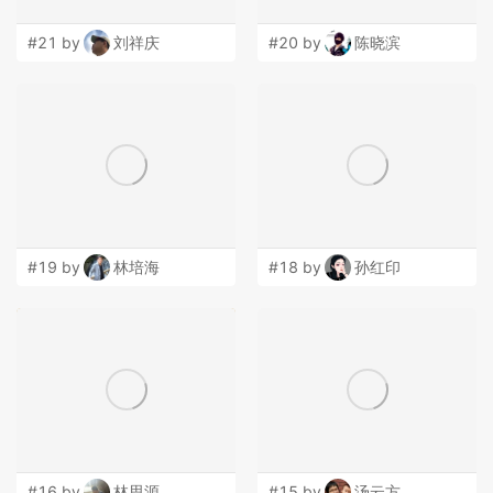
#21 by
刘祥庆
#20 by
陈晓滨
#19 by
林培海
#18 by
孙红印
#16 by
林思源
#15 by
汤云方