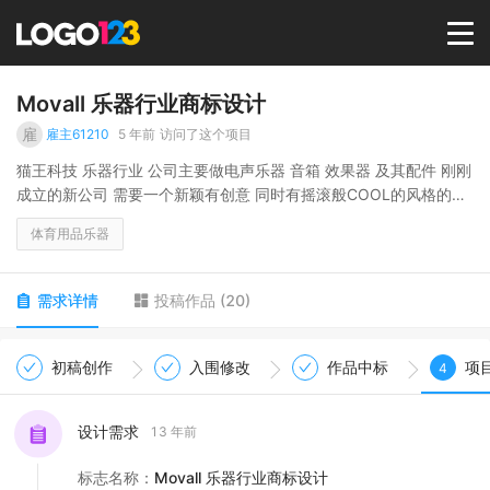
首页
Movall 乐器行业商标设计
雇
雇主61210
5 年前
访问了这个项目
选择套餐→
猫王科技 乐器行业 公司主要做电声乐器 音箱 效果器 及其配件 刚刚
成立的新公司 需要一个新颖有创意 同时有摇滚般COOL的风格的商
标
LOGO案例
体育用品乐器
商标版权
需求详情
投稿作品
(
20
)
LOGO
初稿创作
入围修改
作品中标
项
4
登录 / 注册
设计需求
13 年前
标志名称
：
Movall 乐器行业商标设计