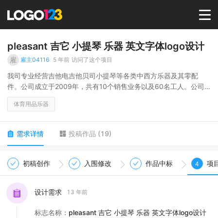
首页
pleasant 吉它 小提琴 乐器 英文字体logo设计
雇
雇主04116
5 年前
访问了这个项目
选择套餐→
我司专业经营吉他电吉他贝司小提琴等各类中西方乐器及其零配
件。公司成立于2009年，共有10个销售业务以及60名工人。公司
文化为：快乐的工作，愉悦的生活。
LOGO案例
体育用品乐器
商标版权
需求详情
投稿作品
(
19
)
LOGO
初稿创作
入围修改
作品中标
项
4
登录 / 注册
设计需求
13 年前
标志名称
：
pleasant 吉它 小提琴 乐器 英文字体logo设计