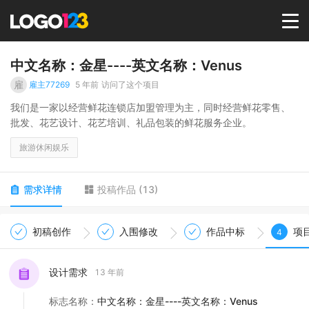
首页
中文名称：金星----英文名称：Venus
雇
雇主77269
5 年前
访问了这个项目
选择套餐→
我们是一家以经营鲜花连锁店加盟管理为主，同时经营鲜花零售、
批发、花艺设计、花艺培训、礼品包装的鲜花服务企业。
LOGO案例
旅游休闲娱乐
商标版权
需求详情
投稿作品
(
13
)
LOGO
初稿创作
入围修改
作品中标
项
4
登录 / 注册
设计需求
13 年前
标志名称
：
中文名称：金星----英文名称：Venus