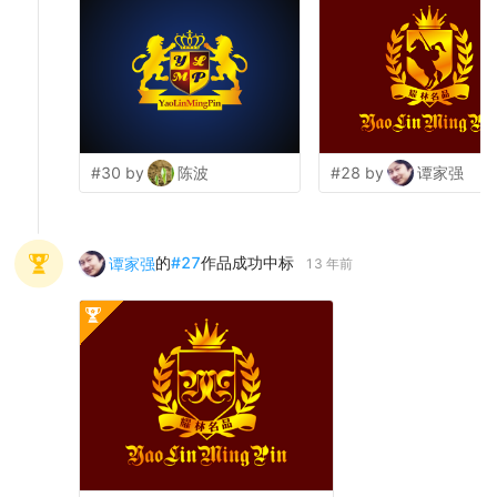
#30 by
陈波
#28 by
谭家强
的
#
27
作品成功中标
谭家强
13 年前