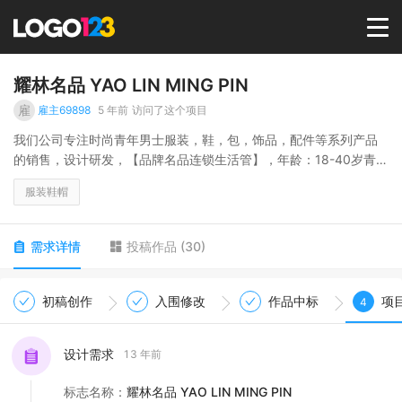
首页
耀林名品 YAO LIN MING PIN
雇
雇主69898
5 年前
访问了这个项目
选择套餐→
我们公司专注时尚青年男士服装，鞋，包，饰品，配件等系列产品
的销售，设计研发，【品牌名品连锁生活管】，年龄：18-40岁青年
男士，风格：英伦风尚系列，类似品牌：卡宾，太平鸟，GXG，马
LOGO案例
服装鞋帽
克华菲。
商标版权
需求详情
投稿作品
(
30
)
LOGO
初稿创作
入围修改
作品中标
项
4
登录 / 注册
设计需求
13 年前
标志名称
：
耀林名品 YAO LIN MING PIN