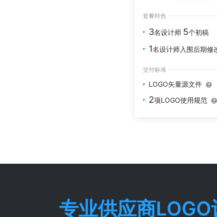
套餐特色
3
5
名设计师
个初稿
1
名设计师入围后期修
交付标准
LOGO矢量源文件
2
项LOGO使用规范
专业
供应商
LOG