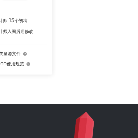
15
计师
个初稿
计师入围后期修改
O矢量源文件
OGO使用规范