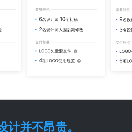
套餐特色
套餐特色
6
10
9
名设计师
个初稿
名设
2
3
名设计师入围后期修改
改
名设
交付标准
交付标准
LOGO矢量源文件
LOG
4
6
项LOGO使用规范
项L
O设计并不昂贵。