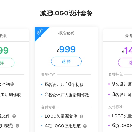
减肥LOGO设计套餐
推荐
标准套餐
套餐
豪
999
99
1
¥
¥
选 择
 择
选
套餐特色
套餐特色
5
9
6
10
个初稿
名设计
名设计师
个初稿
3
2
入围后期修改
名设计师
名设计师入围后期修改
交付标准
交付标准
源文件
LOGO矢
LOGO矢量源文件
6
4
使用规范
项LOG
项LOGO使用规范