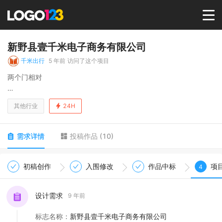
首页
新野县壹千米电子商务有限公司
千米出行
5 年前
访问了这个项目
选择套餐→
两个门相对
M， 字母， 抽象， 正负空间
LOGO案例
其他行业
24H
商标版权
需求详情
投稿作品
(
10
)
LOGO
初稿创作
入围修改
作品中标
项
4
登录 / 注册
设计需求
9 年前
标志名称
：
新野县壹千米电子商务有限公司