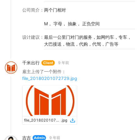
公司简介
：
两个门相对
M， 字母， 抽象， 正负空间
设计建议
：
最后一公里门对门的服务，如网约车，专车，
大巴接送，物流，代购，代驾，广告等
千米出行
9 年前
雇主上传了一个附件：
file_20180201072729.jpg
file_20180201072729
.
jpg
吉吉
9 年前