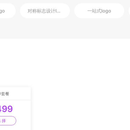
go
对称标志设计
logo
一站式
logo
华套餐
499
 择