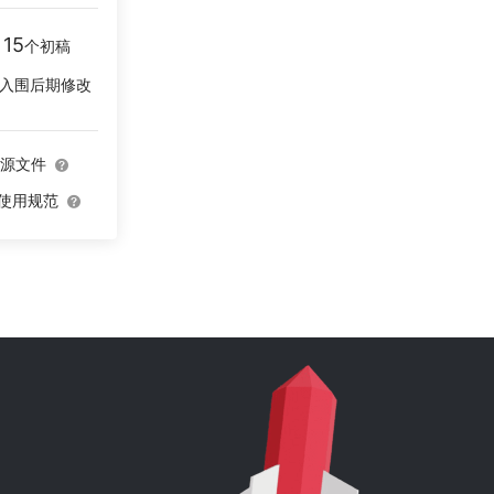
15
师
个初稿
入围后期修改
量源文件
O使用规范