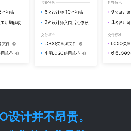
套餐特色
套餐特色
5
9
6
10
个初稿
名设计
名设计师
个初稿
3
2
入围后期修改
名设计师
名设计师入围后期修改
交付标准
交付标准
源文件
LOGO矢
LOGO矢量源文件
6
4
使用规范
项LOG
项LOGO使用规范
GO设计并不昂贵。