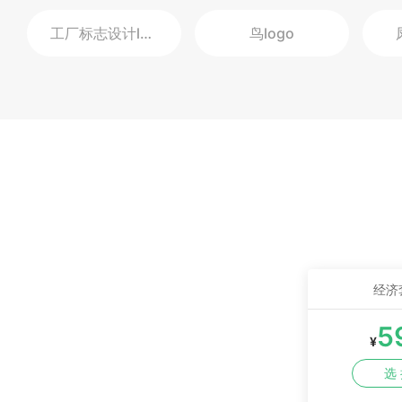
工厂标志设计
logo
鸟
logo
经济
5
¥
选