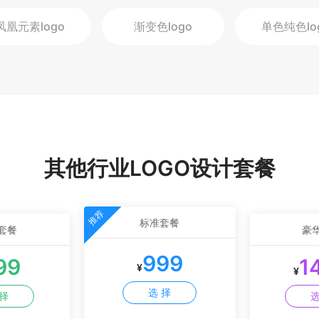
凤凰元素
logo
渐变色
logo
单色纯色
lo
其他行业LOGO设计套餐
推荐
标准套餐
套餐
豪
999
99
1
¥
¥
选 择
 择
选