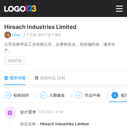
首页
Hireach Industries Limited
Ethan
2 个月前
访问了这个项目
选择套餐→
公司名称华达工业有限公司，从事制造业，包括编织袋，篷布生
产。
LOGO案例
其他行业
商标版权
需求详情
投稿作品
(
54
)
LOGO
初稿创作
入围修改
作品中标
项
4
登录 / 注册
设计需求
5月23日 12:59
标志名称
：
Hireach Industries Limited