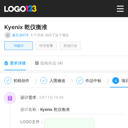
首页
Kyenix 乾仪衡准
雇
雇主QNY8
5 个月前
访问了这个项目
选择套餐→
VI设计
经济套餐
其他行业
LOGO案例
需求详情
投稿作品
(
4
)
商标版权
初稿创作
入围修改
作品中标
项
4
LOGO
设计需求
2月11日 10:35
设计名称
：
Kyenix 乾仪衡准
登录 / 注册
LOGO文件
：