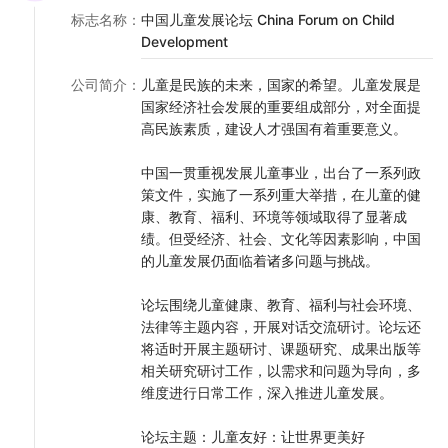
作，深入推进儿童发展。
标志名称
：
中国儿童发展论坛 China Forum on Child
Development
论坛主题：儿童友好：让世界更美好
参加人员
公司简介
：
儿童是民族的未来，国家的希望。儿童发展是
1. 知名专家学者
国家经济社会发展的重要组成部分，对全面提
2.国家有关部委领导（国务院妇儿工委、教育部、国家卫健委、全国
高民族素质，建设人才强国有着重要意义。
妇联、民政部、国务院发展研究中心等部委）
3.儿童国际组织官员（联合国儿童基金会、联合国规划署等）
中国一贯重视发展儿童事业，出台了一系列政
4.儿童友好城市政府负责人（上海、深圳、长沙、成都等）
策文件，实施了一系列重大举措，在儿童的健
康、教育、福利、环境等领域取得了显著成
绩。但受经济、社会、文化等因素影响，中国
的儿童发展仍面临着诸多问题与挑战。
论坛围绕儿童健康、教育、福利与社会环境、
法律等主题内容，开展对话交流研讨。论坛还
将适时开展主题研讨、课题研究、成果出版等
相关研究研讨工作，以需求和问题为导向，多
维度进行日常工作，深入推进儿童发展。
论坛主题：儿童友好：让世界更美好