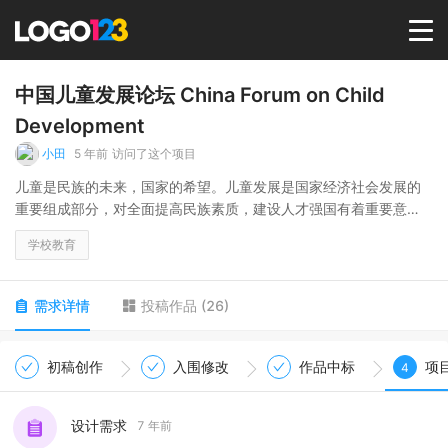
首页
中国儿童发展论坛 China Forum on Child
Development
选择套餐→
小田
5 年前
访问了这个项目
儿童是民族的未来，国家的希望。儿童发展是国家经济社会发展的
重要组成部分，对全面提高民族素质，建设人才强国有着重要意
LOGO案例
义。
学校教育
商标版权
中国一贯重视发展儿童事业，出台了一系列政策文件，实施了一系
列重大举措，在儿童的健康、教育、福利、环境等领域取得了显著
需求详情
投稿作品
(
26
)
成绩。但受经济、社会、文化等因素影响，中国的儿童发展仍面临
LOGO
着诸多问题与挑战。
初稿创作
入围修改
作品中标
项
4
论坛围绕儿童健康、教育、福利与社会环境、法律等主题内容，开
登录 / 注册
展对话交流研讨。论坛还将适时开展主题研讨、课题研究、成果出
设计需求
7 年前
版等相关研究研讨工作，以需求和问题为导向，多维度进行日常工