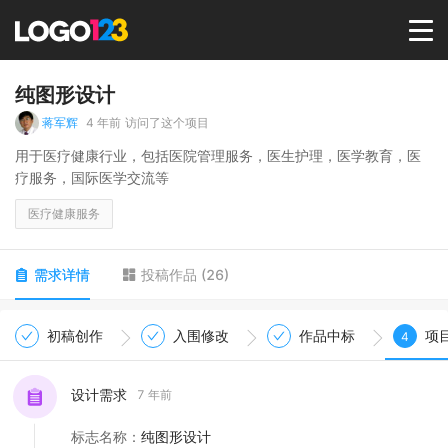
首页
纯图形设计
蒋军辉
4 年前
访问了这个项目
选择套餐→
用于医疗健康行业，包括医院管理服务，医生护理，医学教育，医
疗服务，国际医学交流等
LOGO案例
医疗健康服务
商标版权
需求详情
投稿作品
(
26
)
LOGO
初稿创作
入围修改
作品中标
项
4
登录 / 注册
设计需求
7 年前
标志名称
：
纯图形设计