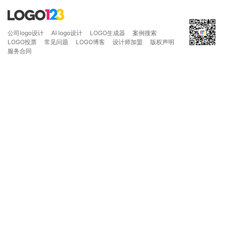
公司logo设计
AI logo设计
LOGO生成器
案例搜索
LOGO投票
常见问题
LOGO博客
设计师加盟
版权声明
服务合同
重 试
TypeError
v.industry.replaceAll is not a function
复制信息
TypeError: v.industry.replaceAll is not a func
    at ve (https://www.logo123.com/_next/stati
    at Ki (https://www.logo123.com/_next/stati
    at ya (https://www.logo123.com/_next/stati
    at su (https://www.logo123.com/_next/stati
    at uu (https://www.logo123.com/_next/stati
    at eu (https://www.logo123.com/_next/stati
    at Ya (https://www.logo123.com/_next/stati
    at Lu (https://www.logo123.com/_next/stati
    at https://www.logo123.com/_next/static/ch