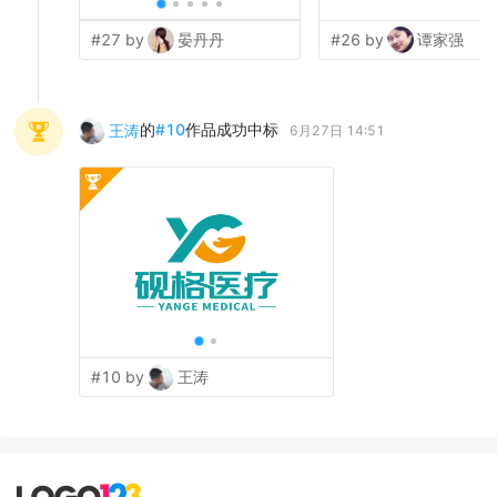
#27 by
晏丹丹
#26 by
谭家强
的
#
10
作品成功中标
王涛
6月27日 14:51
#10 by
王涛