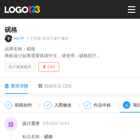
首页
砚格
Vein宇
1 个月前
访问了这个项目
选择套餐→
品牌名称：砚格
商标设计如果需要体现中文，请使用：砚格医疗
logan：砚琢精微，格正匠心
LOGO案例
医疗健康服务
24H
公司业务主要服务于：兽医的医疗器械和药品、宠物医院设备等
商标版权
需求详情
投稿作品
(
25
)
LOGO
初稿创作
入围修改
作品中标
项
4
登录 / 注册
设计需求
6月26日 14:41
标志名称
：
砚格