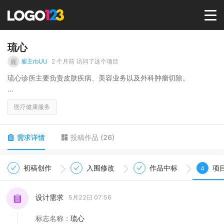
首页
琉心
雇
雇主rbUU
2 个月前
访问了这个项目
选择套餐→
琉心诊所主要负责皮肤疾病、美容业务以及外科肿瘤切除。
相信每一位踏进我们诊所的客人都对我们有期许、能达能您心中所
LOGO案例
医疗健康服务
愿。我们亦期许我们的努力可以达成您们的愿望！流星许愿、愿我
们能达成彼此心中所望！
商标版权
需求详情
投稿作品
(
26
)
LOGO
初稿创作
入围修改
作品中标
项
4
登录 / 注册
设计需求
5月22日 07:56
标志名称
：
琉心