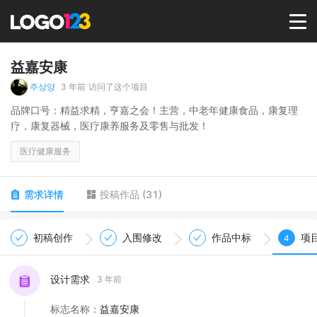
首页
益嘉安康
주상양
3 年前
访问了这个项目
选择套餐→
品牌口号：精益求精，亨嘉之会！主营，中老年健康食品，康复理
疗，康复器械，医疗康养服务及零售与批发！
LOGO案例
医疗健康服务
商标版权
需求详情
投稿作品
(
31
)
LOGO
初稿创作
入围修改
作品中标
项
4
登录 / 注册
设计需求
3 年前
标志名称
：
益嘉安康