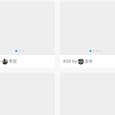
y
李贺
#29 by
安冬