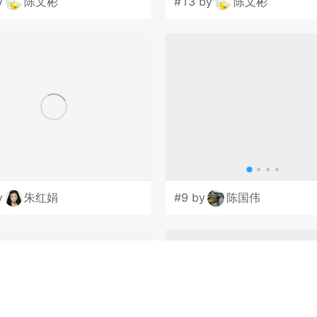
y
陈文彬
#13 by
陈文彬
y
朱红娟
#9 by
陈国伟