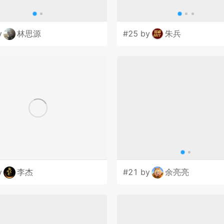
y
林思源
#25 by
朱兵
y
李杰
#21 by
余亮亮