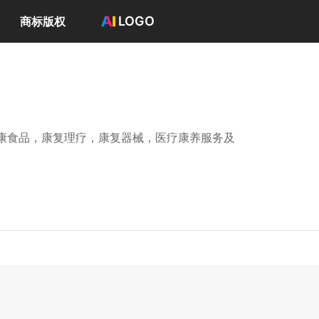
LOGO
商标版权
首页
选择套餐→
LOGO案例
商标版权
LOGO
康食品，康复理疗，康复器械，医疗康养服务及
登录 / 注册