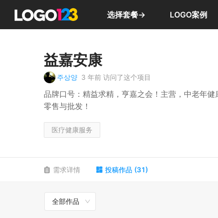
选择套餐→
LOGO案例
益嘉安康
주상양
3 年前
访问了这个项目
品牌口号：精益求精，亨嘉之会！主营，中老年健
零售与批发！
医疗健康服务
需求详情
投稿作品
(
31
)
全部作品