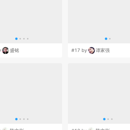
y
盛铭
#17 by
谭家强