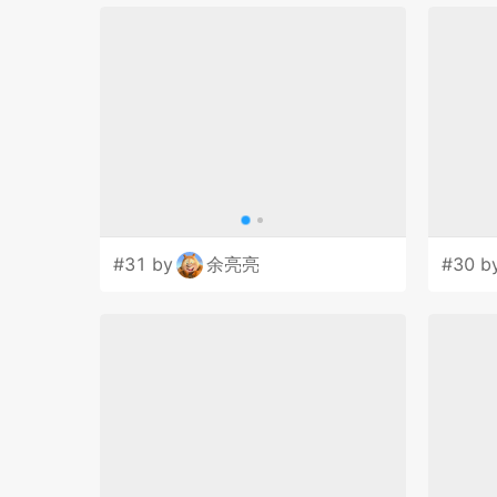
#31 by
余亮亮
#30 b