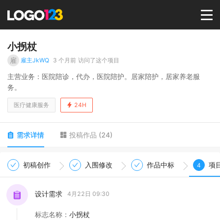
首页
小拐杖
雇
雇主JkWQ
3 个月前
访问了这个项目
选择套餐→
主营业务：医院陪诊，代办，医院陪护。居家陪护，居家养老服
务。
LOGO案例
医疗健康服务
24H
商标版权
需求详情
投稿作品
(
24
)
LOGO
初稿创作
入围修改
作品中标
项
4
登录 / 注册
设计需求
4月22日 09:30
标志名称
：
小拐杖