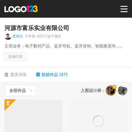
首页
河源市富乐实业有限公司
曾燕生
5 年前
访问了这个项目
选择套餐→
主营业务：电子数码产品、蓝牙耳机、蓝牙音响、智能家居等……
其他行业
LOGO案例
需求详情
投稿作品
(
37
)
商标版权
全部作品
入围设计师
：
LOGO
登录 / 注册