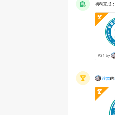
初稿完成
#21 by
连杰
的