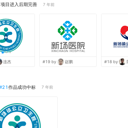
；项目进入后期完善
7 年前
连杰
#19 by
赵鹏
#18 by
#
21
作品成功中标
7 年前