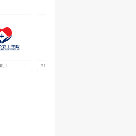
陈川
#15 by
王涛
#14 by
孙