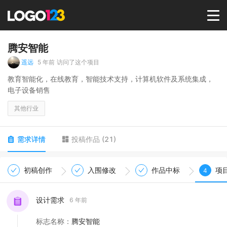
首页
腾安智能
遥远
5 年前
访问了这个项目
选择套餐→
教育智能化，在线教育，智能技术支持，计算机软件及系统集成，
电子设备销售
LOGO案例
其他行业
商标版权
需求详情
投稿作品
(
21
)
LOGO
初稿创作
入围修改
作品中标
项
4
登录 / 注册
设计需求
6 年前
标志名称
：
腾安智能