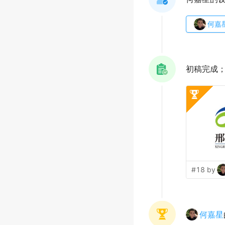
何嘉
初稿完成
#18 by
何嘉星