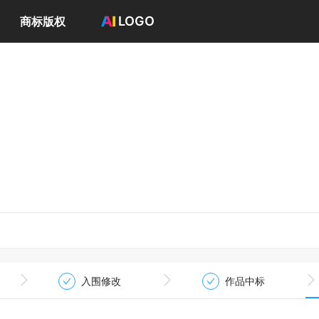
LOGO
商标版权
首页
选择套餐→
LOGO案例
商标版权
LOGO
登录 / 注册
入围修改
作品中标