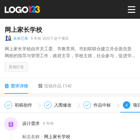
首页
网上家长学校
未来已来
5 年前
访问了这个项目
选择套餐→
网上家长学校由市关工委、市教育局、市妇联联合建立并全面负责
网校的指导与管理工作，政府主导，学校主抓，社会参与，促进学
校，家庭，社会“三位一体”教育。 学校本着“以人为本，以德育人”的
LOGO案例
其他行业
宗旨，追求“关爱每一个孩子，服务每一个家庭，沟通每一所学校”的
教育理念。自建校以来，从组织机构建设、专家队伍建设、网络建
设及培训等各方面的不断优化组合，学校工作取得了卓有成效的发
商标版权
需求详情
投稿作品
(
14
)
展。
LOGO
初稿创作
入围修改
作品中标
项
4
登录 / 注册
设计需求
6 年前
标志名称
：
网上家长学校