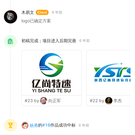
木易文
6 年前
logo已确定方案
初稿完成；项目进入后期完善
6 年前
#23 by
向正军
#22 by
李杰
的
#
16
作品成功中标
杨勇
6 年前