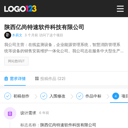
首页
陕西亿尚特速软件科技有限公司
木易文
3 个月前
访问了这个项目
选择套餐→
我公司主营：在线监测设备，企业能源管理系统，智慧消防管理系
统等设备的销售安装维护一体化公司。我公司志在服务中大型生产
型企业！
LOGO案例
网站数码IT
商标版权
需求详情
投稿作品
(
22
)
LOGO
初稿创作
入围修改
作品中标
项
4
登录 / 注册
设计需求
6 年前
标志名称
：
陕西亿尚特速软件科技有限公司