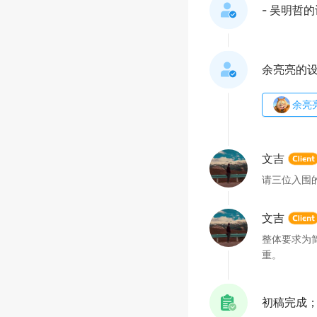
- 吴明哲
余亮亮的
余亮
文吉
请三位入围的设计
文吉
整体要求为
重。
初稿完成