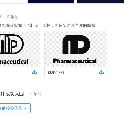
6 年前
师能够参照如下形制设计图标，但是要避开字库的版权
图片2
.
png
设计成功入围
6 年前
良
的投稿作品
>