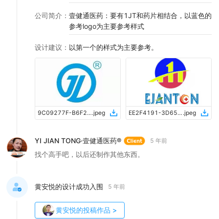
公司简介
：
壹健通医药：要有1JT和药片相结合，以蓝色的
参考logo为主要参考样式
设计建议
：
以第一个的样式为主要参考。
9C09277F-B6F2-41AF-A4EA-7CF97FE40417
.
jpeg
EE2F4191-3D65-48B5-9AD0-112FFD62CA93
.
jpeg
YI JIAN TONG·壹健通医药®
5 年前
找个高手吧，以后还制作其他东西。
黄安悦的设计成功入围
5 年前
黄安悦
的投稿作品
>