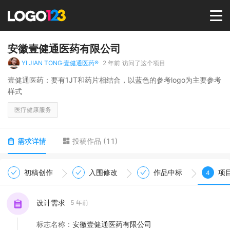
首页
安徽壹健通医药有限公司
YI JIAN TONG·壹健通医药®
2 年前
访问了这个项目
选择套餐→
壹健通医药：要有1JT和药片相结合，以蓝色的参考logo为主要参考
样式
LOGO案例
医疗健康服务
商标版权
需求详情
投稿作品
(
11
)
LOGO
初稿创作
入围修改
作品中标
项
4
登录 / 注册
设计需求
5 年前
标志名称
：
安徽壹健通医药有限公司