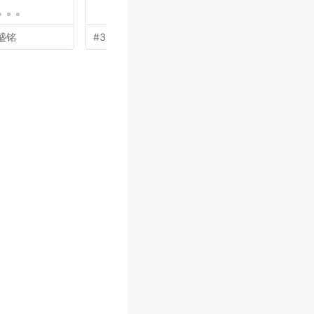
盛铭
#36 by
吴世昌
#35 by
李