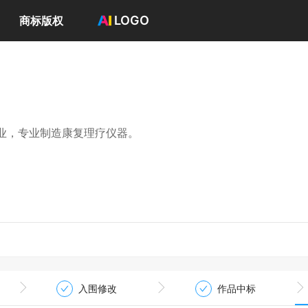
LOGO
商标版权
首页
选择套餐→
LOGO案例
商标版权
LOGO
业，专业制造康复理疗仪器。
登录 / 注册
入围修改
作品中标