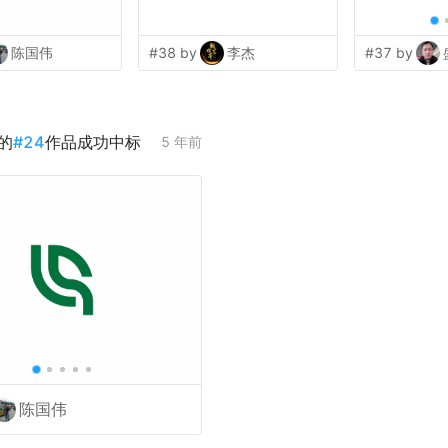
陈国伟
#38 by
李杰
#37 by
的
#
24
作品成功中标
5 年前
陈国伟