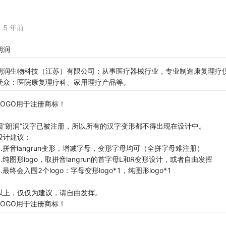
5 年前
朗润
朗润生物科技（江苏）有限公司：从事医疗器械行业，专业制造康复理疗
受众：医院康复理疗科、家用理疗产品等。
LOGO用于注册商标！
因“朗润”汉字已被注册，所以所有的汉字变形都不得出现在设计中。
设计建议：
1.拼音langrun变形，增减字母，变形字母均可（全拼字母难注册）
2.纯图形logo，取拼音langrun的首字母L和R变形设计，或者自由发挥
3.最终会入围2个logo：字母变形logo*1，纯图形logo*1
以上，仅仅为建议，请自由发挥。
LOGO用于注册商标！