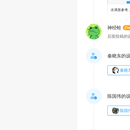
水滴形参考
神经蛙
后面投稿的
秦晓东的
秦晓
陈国伟的
陈国