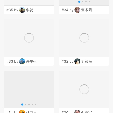
#35 by
李贺
#34 by
董术园
#33 by
任午生
#32 by
姜彦海
#31 by
林万里
#30 by
向正军