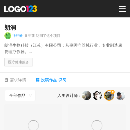
首页
朗润
神经蛙
5 年前
访问了这个项目
选择套餐→
朗润生物科技（江苏）有限公司：从事医疗器械行业，专业制造康
复理疗仪器。
受众：医院康复理疗科、家用理疗产品等。
LOGO案例
医疗健康服务
商标版权
需求详情
投稿作品
(
35
)
全部作品
入围设计师
：
LOGO
登录 / 注册