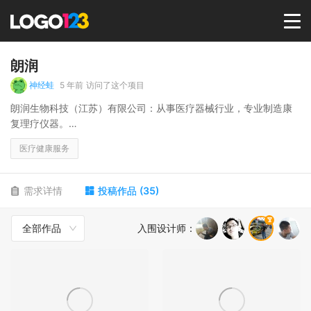
首页
朗润
神经蛙
5 年前
访问了这个项目
选择套餐→
朗润生物科技（江苏）有限公司：从事医疗器械行业，专业制造康
复理疗仪器。
受众：医院康复理疗科、家用理疗产品等。
LOGO案例
医疗健康服务
商标版权
需求详情
投稿作品
(
35
)
全部作品
入围设计师
：
LOGO
登录 / 注册