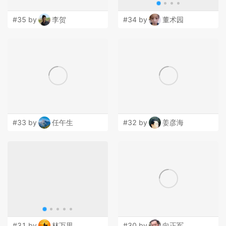
#35 by
李贺
#34 by
董术园
#33 by
任午生
#32 by
姜彦海
#31 by
林万里
#30 by
向正军