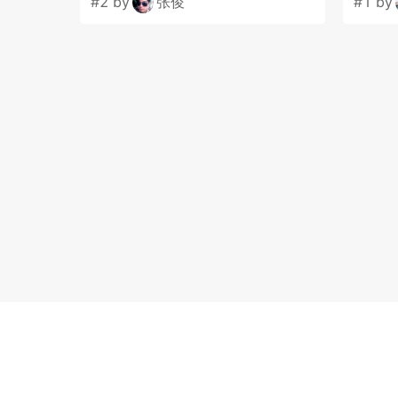
#2 by
张俊
#1 by