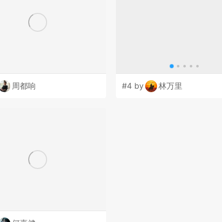
周都响
#4 by
林万里