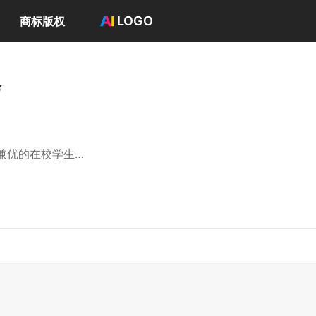
LOGO
商标版权
首页
选择套餐→
会
LOGO案例
商标版权
LOGO
登录 / 注册
兼优的在校学生；
、学术交流活动；
项目。