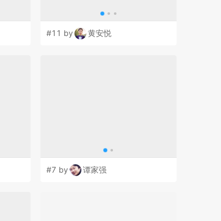
#11 by
黄安悦
#7 by
谭家强