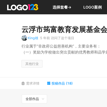
选择套餐→
LOGO案例
云浮市筠富教育发展基金
King雄
5 年前
访问了这个项目
行业属于“非政府公益慈善机构”，主要业务有：
（一）奖励为学校做出突出贡献的优秀教师和品学
（二）资助在校贫困教师和学生；
（三）资助学校人才引进、提高一线教师待遇；
其他行业
（四）资助优秀教师及在校学生参加各种学科竞赛
（五）资助学校改善、更新教学、生活等设施；
（六）支持学校开展中外合作办学等学术活动；
需求详情
投稿作品
(
18
)
（七）组织实施符合本基金会宗旨的其他资助服务
全部作品