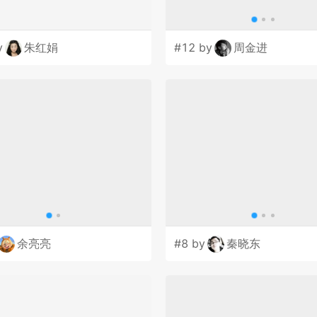
y
朱红娟
#12 by
周金进
余亮亮
#8 by
秦晓东