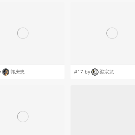
y
郭庆忠
#17 by
梁宗龙