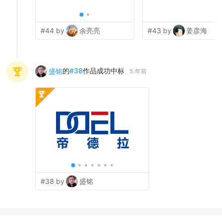
#44 by
余亮亮
#43 by
姜彦海
的
#
38
作品成功中标
盛铭
5 年前
#38 by
盛铭