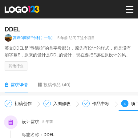
首页
DDEL
高峰Ω商标™专利〖一号〗
5 年前
访问了这个项目
选择套餐→
英文DDEL是“帝德拉”的首字母部分，原先有设计的样式，但是没有
加字幕E，原来的设计是DDL的设计，现在要把E加在原设计的风格
里，可以按照原风格来，也可以稍作改动，但是不要有大幅度变
LOGO案例
其他行业
动。同时把原图的五角星去掉。企业主要是从事包装材料，尤其是
纸箱（大）的生产与销售。只设计英文部分的LOGO即可。看看设计
的整体样式能不能和包装或纸箱的风格或样式关联起来。
商标版权
需求详情
投稿作品
(
40
)
LOGO
初稿创作
入围修改
作品中标
项
4
登录 / 注册
设计需求
5 年前
标志名称
：
DDEL