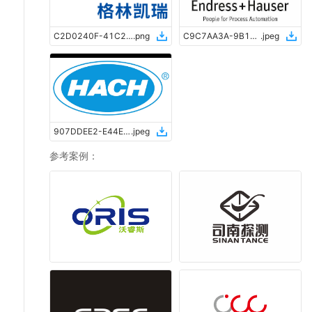
C2D0240F-41C2-4BD3-8F75-DF16F9D7BB8D
.
png
C9C7AA3A-9B10-4DAF-97CC-F9236B066532
.
jpeg
907DDEE2-E44E-4E50-A6A7-3D1074435539
.
jpeg
参考案例
：