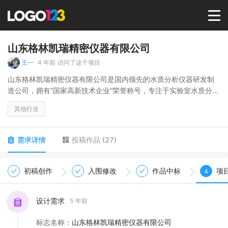
首页
山东格林凯瑞精密仪器有限公司
王一
4 年前
访问了这个项目
选择套餐→
山东格林凯瑞精密仪器有限公司是国内领先的水质分析仪器研发制
造公司，拥有“国家高新技术企业”荣誉称号，专注于实验室水质分析
仪器、水质在线监测、野外水质检测、水质智能检测系统的研发、
LOGO案例
其他行业
生产和销售，致力于为国内水质分析提供更好的解决方案。
商标版权
需求详情
投稿作品
(
27
)
LOGO
初稿创作
入围修改
作品中标
项
4
登录 / 注册
设计需求
5 年前
标志名称
：
山东格林凯瑞精密仪器有限公司