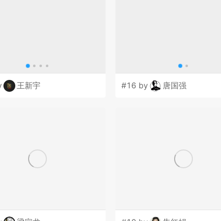
y
王新宇
#16 by
唐国强