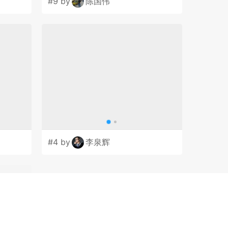
#9 by
陈国伟
#4 by
李泉辉