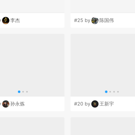
y
李杰
#25 by
陈国伟
y
孙永炼
#20 by
王新宇