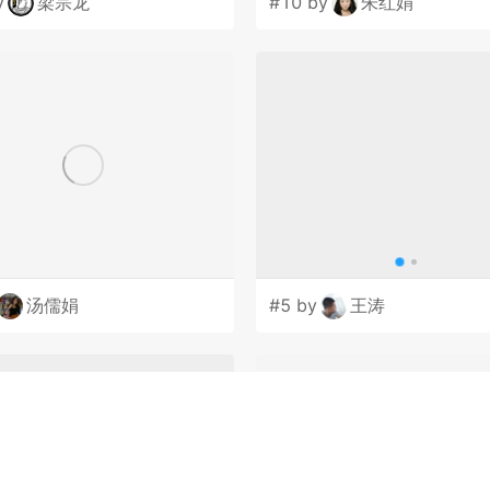
y
梁宗龙
#10 by
朱红娟
汤儒娟
#5 by
王涛