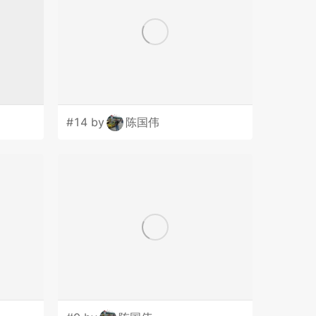
#14 by
陈国伟