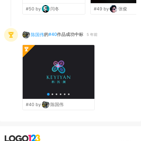
#50 by
闫冬
#49 by
张俊
的
#
40
作品成功中标
陈国伟
5 年前
#40 by
陈国伟