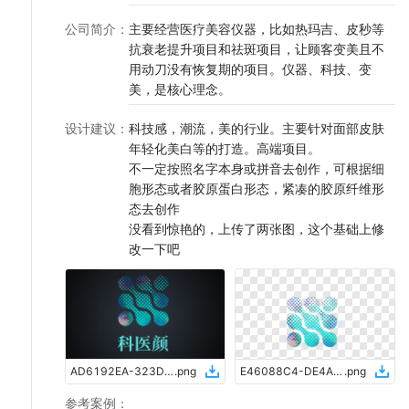
公司简介
：
主要经营医疗美容仪器，比如热玛吉、皮秒等
抗衰老提升项目和祛斑项目，让顾客变美且不
用动刀没有恢复期的项目。仪器、科技、变
美，是核心理念。
设计建议
：
科技感，潮流，美的行业。主要针对面部皮肤
年轻化美白等的打造。高端项目。
不一定按照名字本身或拼音去创作，可根据细
胞形态或者胶原蛋白形态，紧凑的胶原纤维形
态去创作
没看到惊艳的，上传了两张图，这个基础上修
改一下吧
AD6192EA-323D-4F34-B4E5-32FE55FD3385
.
png
E46088C4-DE4A-4459-A9D3-B0537F1358FC
.
png
参考案例
：