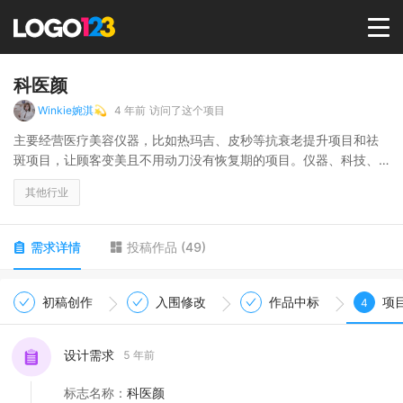
首页
科医颜
Winkie婉淇💫
4 年前
访问了这个项目
选择套餐→
主要经营医疗美容仪器，比如热玛吉、皮秒等抗衰老提升项目和祛
斑项目，让顾客变美且不用动刀没有恢复期的项目。仪器、科技、
变美，是核心理念。
LOGO案例
其他行业
商标版权
需求详情
投稿作品
(
49
)
LOGO
初稿创作
入围修改
作品中标
项
4
登录 / 注册
设计需求
5 年前
标志名称
：
科医颜