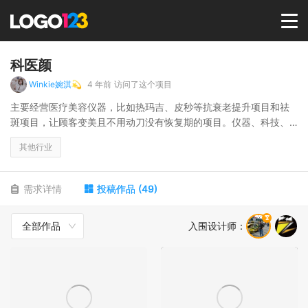
首页
科医颜
Winkie婉淇💫
4 年前
访问了这个项目
选择套餐→
主要经营医疗美容仪器，比如热玛吉、皮秒等抗衰老提升项目和祛
斑项目，让顾客变美且不用动刀没有恢复期的项目。仪器、科技、
变美，是核心理念。
LOGO案例
其他行业
商标版权
需求详情
投稿作品
(
49
)
全部作品
入围设计师
：
LOGO
登录 / 注册