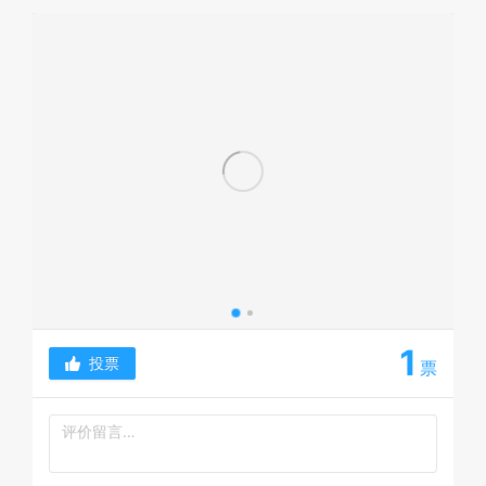
1
投票
票