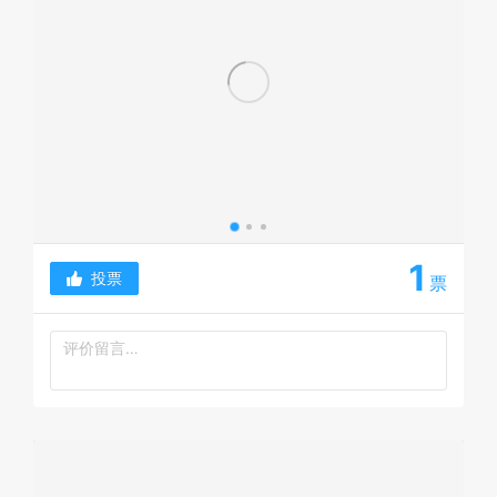
1
投票
票