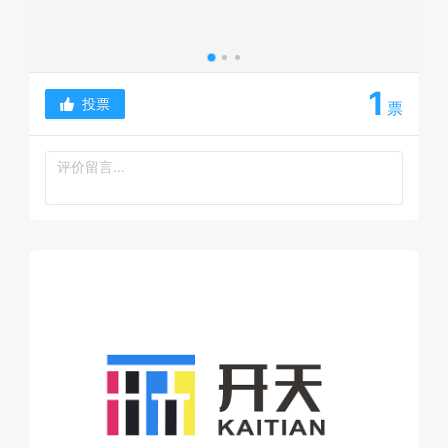
1
投票
票