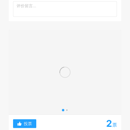
2
投票
票