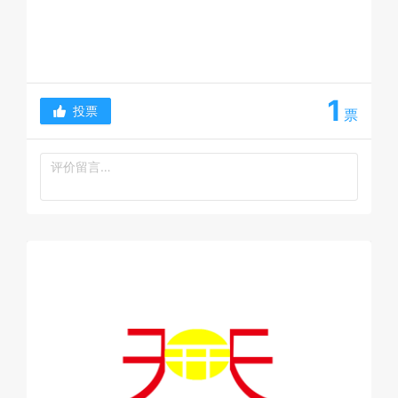
1
投票
票