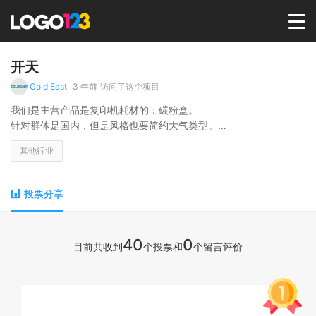
首页
开天
Gold East
3 年前
访问了这个项目
选择套餐→
我们是主营产品是复印机耗材的：碳粉盒。
针对群体是国内，但是风格也要简约大气类型。
请上我们公司官网了解下产品：http://www.east-toner.com/
LOGO案例
其他行业
商标版权
投票分享
LOGO
40
0
目前共收到
个投票和
个留言评价
登录 / 注册