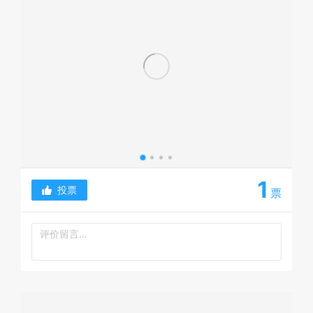
1
投票
票