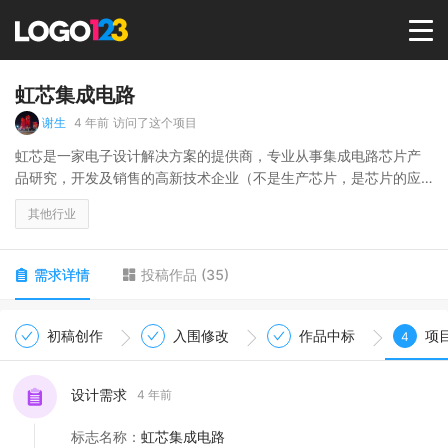
首页
虹芯集成电路
谢生
4 年前
访问了这个项目
选择套餐→
虹芯是一家电子设计解决方案的提供商，专业从事集成电路芯片产
品研究，开发及销售的高新技术企业（不是生产芯片，是芯片的应
用研发）。用“芯”为客户创造价值。
LOGO案例
其他行业
商标版权
需求详情
投稿作品
(
35
)
LOGO
初稿创作
入围修改
作品中标
项
4
登录 / 注册
设计需求
4 年前
标志名称
：
虹芯集成电路