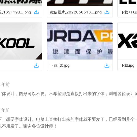
企业微信截图_1651193004485
.
png
微信图片_20220505161816
.
png
下载 (1)
.
j
下载 (3)
.
jpg
下载
.
jpg
4 年前
字体设计，图形可以不要。不希望都是直接打出来的字体，谢谢各位设计
4 年前
下，想要字体设计。电脑上直接打出来的字体就不要发了，已经看到几个
也不用发了。谢谢各位设计师！