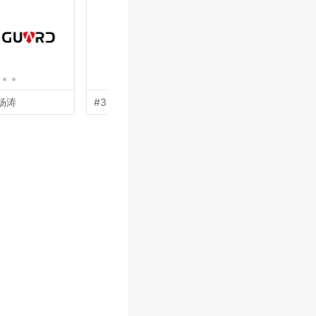
杨涛
#38 by
秦光华
#37 by
于