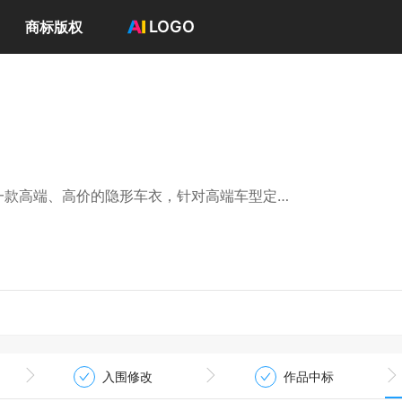
LOGO
商标版权
首页
选择套餐→
LOGO案例
商标版权
LOGO
登录 / 注册
护膜）。是一款高端、高价的隐形车衣，针对高端车型定
入围修改
作品中标