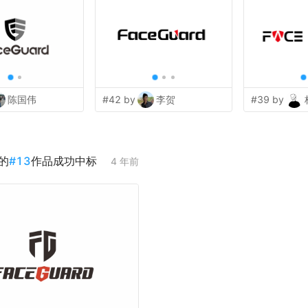
陈国伟
#42 by
李贺
#39 by
的
#
13
作品成功中标
4 年前